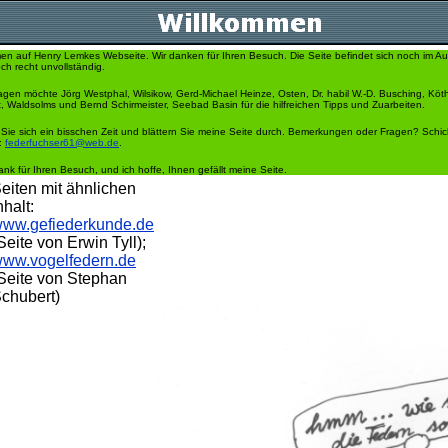
en auf Henry Lemkes Webseite. Wir danken für Ihren Besuch. Die Seite befindet sich noch im Au
ch recht unvollständig.
gen möchte Jörg Westphal, Wilsikow, Gerd-Michael Heinze, Osten, Dr. habil W.-D. Busching, Kö
, Waldsolms und Bernd Schirmeister, Seebad Basin für die hilfreichen Tipps und Zuarbeiten.
ie sich ein bisschen Zeit und blättern Sie meine Seite durch. Bemerkungen oder Fragen? Schic
:
federfuchser61@web.de
.
ank für Ihren Besuch, und ich hoffe, Ihnen gefällt meine Seite.
eiten mit ähnlichen
nhalt:
ww.gefiederkunde.de
Seite von Erwin Tyll);
ww.vogelfedern.de
Seite von Stephan
chubert)