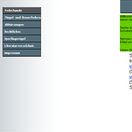
Willkomm
daher no
Danke sa
Schubert
Nehmen S
EMail an
Vielen D
S
I
w
(
w
(
S