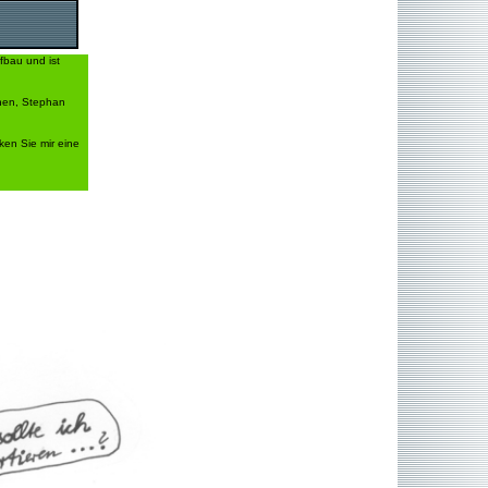
fbau und ist
then, Stephan
ken Sie mir eine